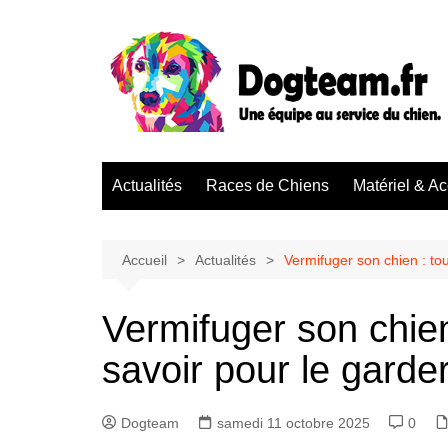
Aller
au
contenu
Actualités
Races de Chiens
Matériel & A
Accueil
Actualités
Vermifuger son chien : tou
Vermifuger son chien 
savoir pour le garde
Dogteam
samedi 11 octobre 2025
0