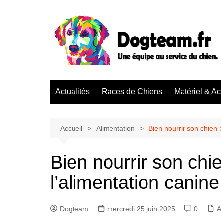
Aller
au
contenu
Actualités
Races de Chiens
Matériel & A
Accueil
Alimentation
Bien nourrir son chien 
Bien nourrir son chi
l’alimentation canine
Dogteam
mercredi 25 juin 2025
0
A