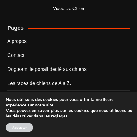
Vidéo De Chien
Pages
A propos
Contact
Dogteam, le portail dédié aux chiens.
Les races de chiens de A à Z.
Mentions Légales
Nous utilisons des cookies pour vous offrir la meilleure
expérience sur notre site.
Vous pouvez en savoir plus sur les cookies que nous utilisons ou
les désactiver dans les
réglages
.
Copyright © 2026 Dogteam.fr. All rights reserved.
Accepter