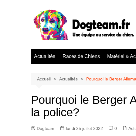
Aller
au
contenu
Actualités
Races de Chiens
Matériel & A
Accueil
Actualités
Pourquoi le Berger Alleman
Pourquoi le Berger A
la police?
Dogteam
lundi 25 juillet 2022
0
Actu