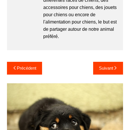
différentes races de chiens, des
accessoires pour chiens, des jouets
pour chiens ou encore de
l'alimentation pour chiens, le but est
de partager autour de notre animal
préféré.
Navigation
Précédent
Suivant
de
l’article