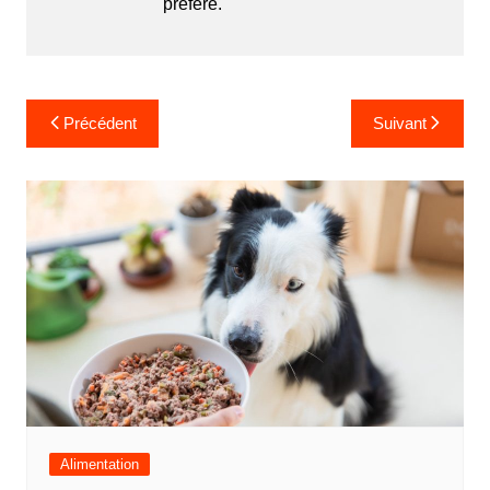
préféré.
Navigation
Précédent
Suivant
de
l’article
Alimentation